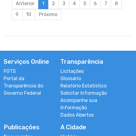
Anterior
1
2
3
4
5
6
7
8
9
10
Próximo
Serviços Online
Transparência
FGTS
Licitações
Portal da
Glossário
Transparência do
Relatório Estatístico
Governo Federal
Solicitar Informação
Acompanhe sua
Informação
Dados Abertos
Publicações
A Cidade