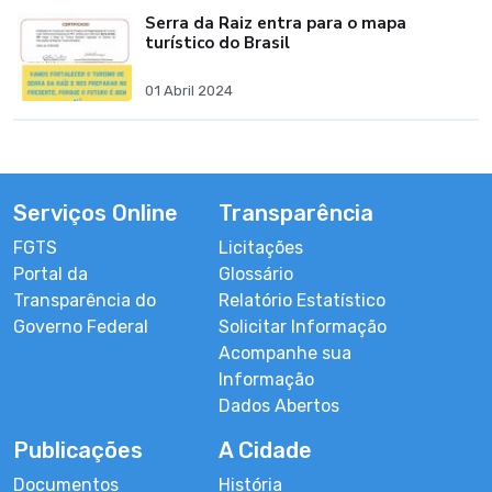
Serra da Raiz entra para o mapa
turístico do Brasil
01 Abril 2024
Serviços Online
Transparência
FGTS
Licitações
Portal da
Glossário
Transparência do
Relatório Estatístico
Governo Federal
Solicitar Informação
Acompanhe sua
Informação
Dados Abertos
Publicações
A Cidade
Documentos
História